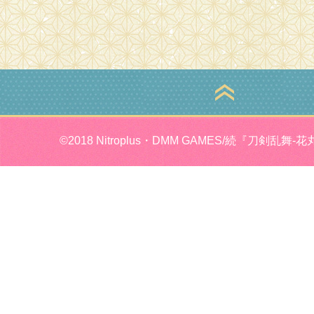
©2018 Nitroplus・DMM GAMES/続『刀剣乱舞