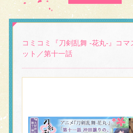
コミコミ『刀剣乱舞 -花丸-』コ
ット／第十一話