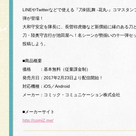
LINEやTwitterなどで使える『刀剣乱舞 -花丸-』コマス
弾が登場！
大和守安定を隊長に、長曽祢虎徹など新撰組に縁のある刀
刀・陸奥守吉行が池田屋へ！名シーンが勢揃いの十一弾セ
投稿しよう。
■商品概要
価格 ：基本無料（従量課金制）
発売月日：2017年2月23日より配信開始！
対応機種：iOS／Android
メーカー：コミック・コミュニケーション株式会社
■メーカーサイト
http://comi2.me/